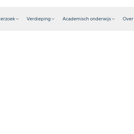
erzoek
Verdieping
Academisch onderwijs
Over
Fascism.
Compara
Studies
Publicatie
Brill, Leid
·
2023
·