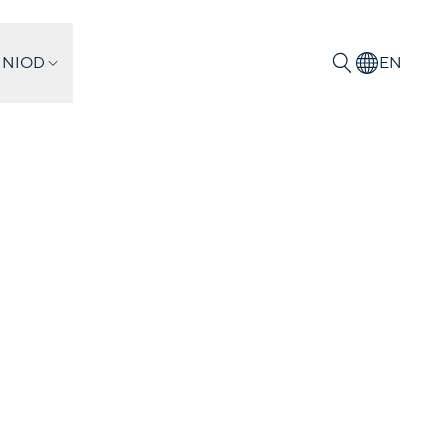
 NIOD
EN
Zoeken
 Journal of
tive Fascist
en