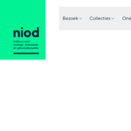
Bezoek
Collecties
Ond