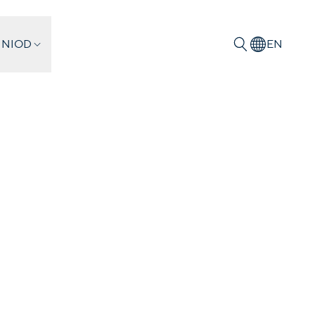
 NIOD
EN
Zoeken
n van het
rsma, Amsterdam
 van wat we niet weten in