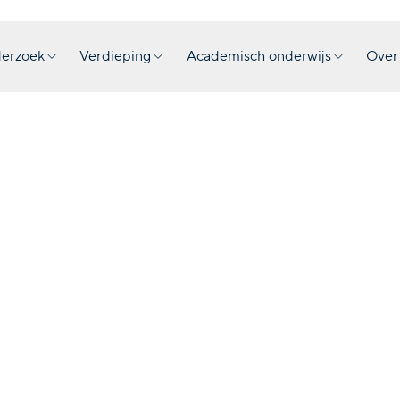
erzoek
Verdieping
Academisch onderwijs
Over
In de ba
verhaal
Publicatie
Hinke Pie
·
2025
·
Over het belang