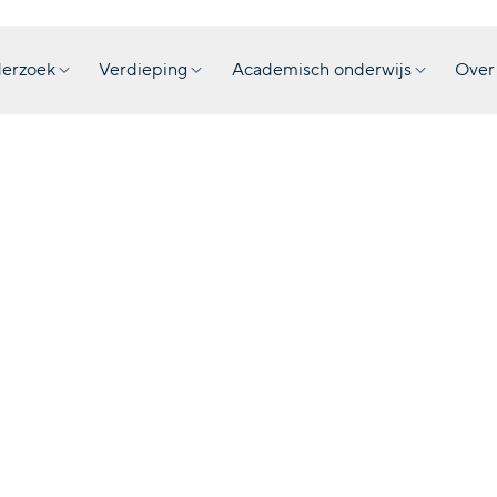
erzoek
Verdieping
Academisch onderwijs
Over
Jodenve
het Ned
Krankzi
Publicatie
NIOD, Am
·
2023
·