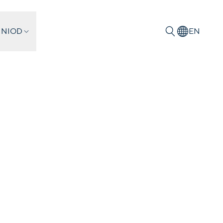
 NIOD
EN
Zoeken
rvolging in
erlandse
nnigenwezen
sterdam