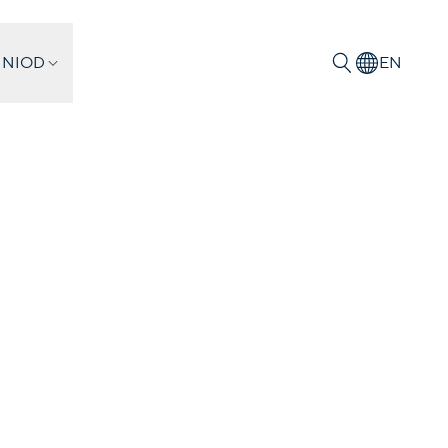
 NIOD
EN
Zoeken
 grens
 University Press, Amsterdam
reem geweld in de
nafhankelijkheidsoorlog,