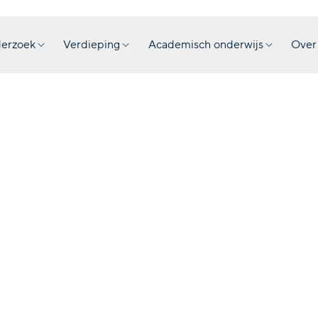
erzoek
Verdieping
Academisch onderwijs
Over
Over de
Publicatie
Amsterdam
·
2022
·
Nederlands ext
Indonesische o