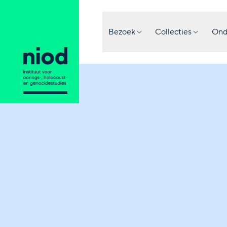
Bezoek
Collecties
Ond