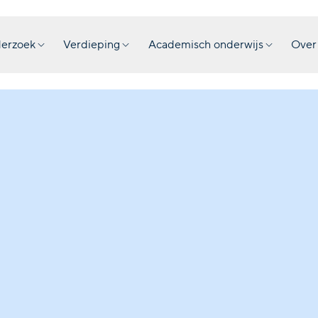
erzoek
Verdieping
Academisch onderwijs
Over